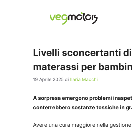
Vai
al
contenuto
Livelli sconcertanti 
materassi per bambini
19 Aprile 2025
di
Ilaria Macchi
A sorpresa emergono problemi inaspett
conterrebbero sostanze tossiche in gra
Avere una cura maggiore nella gestione d