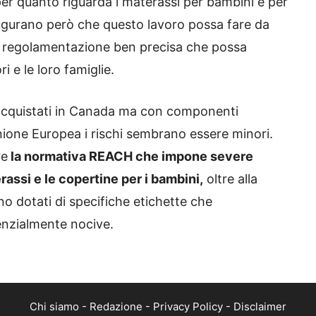
r quanto riguarda i materassi per bambini e per
i augurano però che questo lavoro possa fare da
na regolamentazione ben precisa che possa
i e le loro famiglie.
 acquistati in Canada ma con componenti
nione Europea i rischi sembrano essere minori.
re
la normativa REACH che impone severe
erassi e le copertine per i bambini,
oltre alla
no dotati di specifiche etichette che
enzialmente nocive.
Chi siamo
-
Redazione
-
Privacy Policy
-
Disclaimer