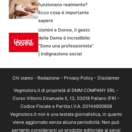
funzionano realmente?
Ecco cosa è importante
sapere
Uomini e Donne, il gesto
della Dama è incredibile:
“Sono una professionista”
| Indignazione social
Chi siamo
-
Redazione
-
Privacy Policy
-
Disclaimer
Vegmotors.it di proprietà di DMM COMPANY SRL -
Corso Vittorio Emanuele II, 13, 03018 Paliano (FR) -
Codice Fiscale e Partita I.V.A. 03144800608
Vegmotors.it non è una testata giornalistica, in quanto
viene aggiornato senza alcuna periodicità. Non può
pertanto considerarsi un prodotto editoriale ai sensi