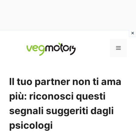
Vai
al
MENU
contenuto
Il tuo partner non ti ama
più: riconosci questi
segnali suggeriti dagli
psicologi