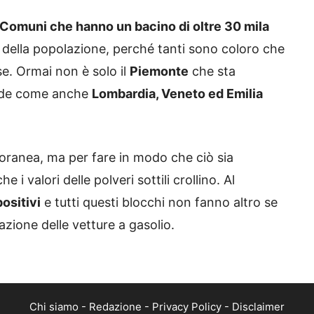
i Comuni che hanno un bacino di oltre 30 mila
 della popolazione, perché tanti sono coloro che
e. Ormai non è solo il
Piemonte
che sta
vede come anche
Lombardia, Veneto ed Emilia
ranea, ma per fare in modo che ciò sia
 i valori delle polveri sottili crollino. Al
ositivi
e tutti questi blocchi non fanno altro se
azione delle vetture a gasolio.
Chi siamo
-
Redazione
-
Privacy Policy
-
Disclaimer