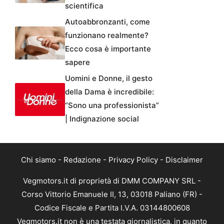
scientifica
Autoabbronzanti, come
funzionano realmente?
Ecco cosa è importante
sapere
Uomini e Donne, il gesto
della Dama è incredibile:
“Sono una professionista”
| Indignazione social
Chi siamo
-
Redazione
-
Privacy Policy
-
Disclaimer
Vegmotors.it di proprietà di DMM COMPANY SRL -
Corso Vittorio Emanuele II, 13, 03018 Paliano (FR) -
Codice Fiscale e Partita I.V.A. 03144800608
Vegmotors.it non è una testata giornalistica, in quanto