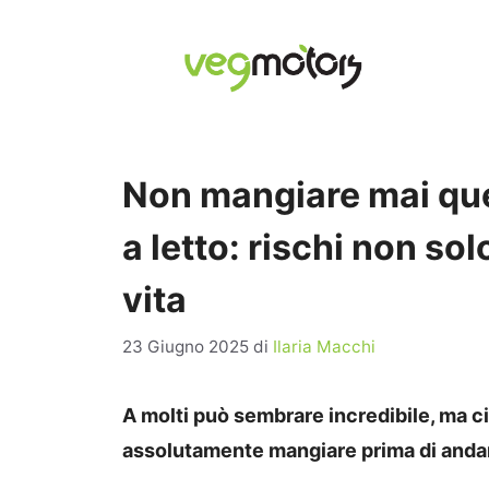
Vai
al
contenuto
Non mangiare mai ques
a letto: rischi non sol
vita
23 Giugno 2025
di
Ilaria Macchi
A molti può sembrare incredibile, ma 
assolutamente mangiare prima di andare a