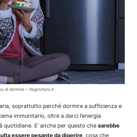
a di dormire – Vegmotors.it
aria, soprattutto perché dormire a sufficienza e
stema immunitario, oltre a darci l’energia
ità quotidiane. E’ anche per questo che
sarebbe
ulta essere pesante da digerire
, cosa che