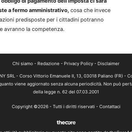
l’obbligo di pagamento dell’imposta ci sarà
ste a fermo amministrativo,
cosa che invece
zioni predisposte per i cittadini potranno
 ne avranno la competenza.
Chi siamo
-
Redazione
-
Privacy Policy
-
Disclaimer
 SRL - Corso Vittorio Emanuele II, 13, 03018 Paliano (FR) - Co
n quanto viene aggiornato senza alcuna periodicità. Non può perta
della legge n. 62 del 07.03.2001
Copyright ©2026 - Tutti i diritti riservati -
Contattaci