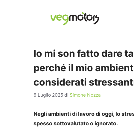
Vai
al
contenuto
Io mi son fatto dare t
perché il mio ambiente
considerati stressanti
6 Luglio 2025
di
Simone Nozza
Negli ambienti di lavoro di oggi, lo st
spesso sottovalutato o ignorato.