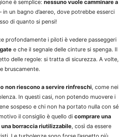
ione è semplice:
nessuno vuole camminare a
 – in un bagno d’aereo, dove potrebbe esserci
sso di quanto si pensi!
e profondamente i piloti è vedere passeggeri
 gate
e che il segnale delle cinture si spenga. Il
to delle regole: si tratta di sicurezza. A volte,
are bruscamente.
lo
non riescono a servire rinfreschi
, come nei
olenza. In questi casi, non potendo muovere i
o viene sospeso e chi non ha portato nulla con sé
otivo il consiglio è quello di
comprare una
 una borraccia riutilizzabile
, così da essere
isti. Le turbolenze sono forse l’aspetto più