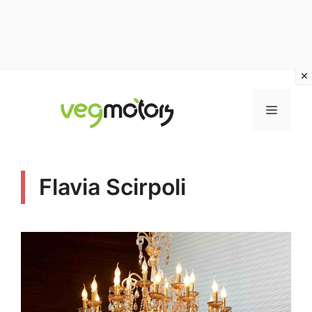
Vai
al
MENU
contenuto
Flavia Scirpoli