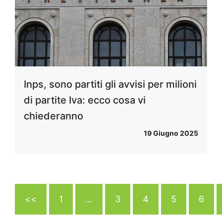
Inps, sono partiti gli avvisi per milioni
di partite Iva: ecco cosa vi
chiederanno
19 Giugno 2025
<<
1
…
3
4
5
6